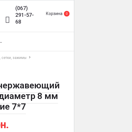
(067)
Корзина
291-57-
0
68
··
, сетки, зажимы
 нержавеющий
диаметр 8 мм
ие 7*7
н.