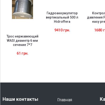
Гидроаккумулятор
Контро
вертикальный 500 л
давления P
Hidroffera
easy pre
9410
грн.
1680
г
Трос нержавеющий
WASI диаметр 6 мм
сечение 7*7
0
61
грн.
Наши контакты
Ка
Главная