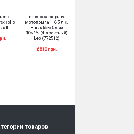
ллер
высоконапорная
Оголовок для
edrollo
мотопомпа — 6,5 л.с.
скважины 125 , 110
ss II
Hmax 55м Qmax
мм
30м³/ч (4-х тактный)
рн.
Lео (772512)
6810
грн.
г
ги
тегории товаров