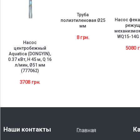
Труба
Насос фека
полиэтиленовая Ø25
режу
мм
механизмом
WQ15-14G 
8
грн.
Насос
5080
г
центробежный
Aquatica (DONGYIN),
0.37 кВт, H 45 м, Q 16
л/мин, Ø51 мм
(777062)
3708
грн.
Наши контакты
Ка
Главная