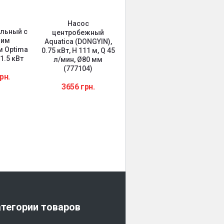
Насос
льный с
центробежный
щим
Aquatica (DONGYIN),
 Optima
0.75 кВт, H 111 м, Q 45
1.5 кВт
л/мин, Ø80 мм
Насос для бассейна
Тр
(777104)
рн.
Leo 0.8 кВт , Hmax 11
WA
3656
грн.
м , Qmax 300 л/мин
3285
грн.
тегории товаров