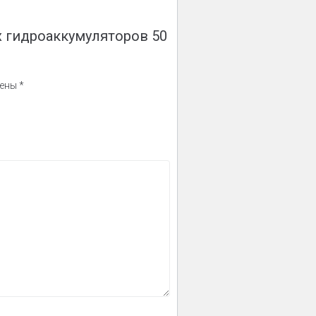
их гидроаккумуляторов 50
чены
*