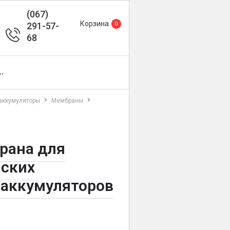
(067)
Корзина
291-57-
0
68
··
аккумуляторы
Мембраны
рана для
йских
оаккумуляторов