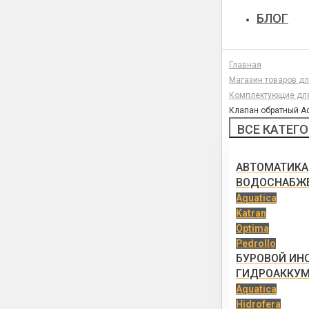
БЛОГ
Главная
Магазин товаров д
Комплектующие дл
Клапан обратный Aqu
ВСЕ КАТЕГ
АВТОМАТИКА
ВОДОСНАБЖ
Aquatica
Katran
Optima
Pedrollo
БУРОВОЙ ИН
ГИДРОАККУ
Aquatica
Hidrofera