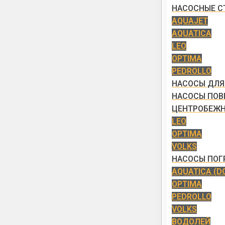
НАСОСНЫЕ С
AQUAJET
AQUATICA
LEO
OPTIMA
PEDROLLO
НАСОСЫ ДЛЯ
НАСОСЫ ПОВ
ЦЕНТРОБЕЖ
LEO
OPTIMA
VOLKS
НАСОСЫ ПО
AQUATICA (D
OPTIMA
PEDROLLO
VOLKS
ВОДОЛЕЙ