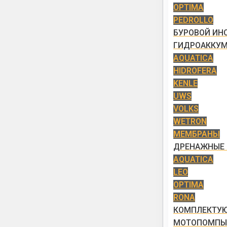
OPTIMA
PEDROLLO
БУРОВОЙ ИН
ГИДРОАККУ
AQUATICA
HIDROFERA
KENLE
UWS
VOLKS
WETRON
МЕМБРАНЫ
ДРЕНАЖНЫЕ 
AQUATICA
LEO
OPTIMA
RONA
КОМПЛЕКТУ
МОТОПОМПЫ