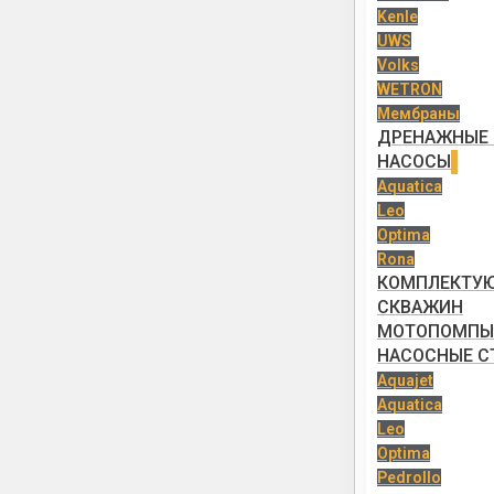
Kenle
UWS
Volks
WETRON
Мембраны
ДРЕНАЖНЫЕ 
НАСОСЫ
Aquatica
Leo
Optima
Rona
КОМПЛЕКТУ
СКВАЖИН
МОТОПОМПЫ
НАСОСНЫЕ С
Aquajet
Aquatica
Leo
Optima
Pedrollo