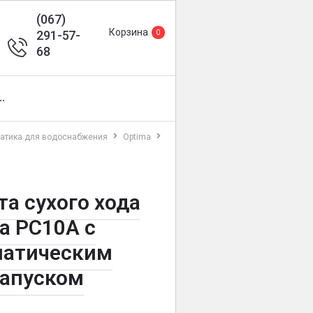
(067)
Корзина
291-57-
0
68
··
атика для водоснабжения
Optima
а сухого хода
a PC10A c
матическим
запуском