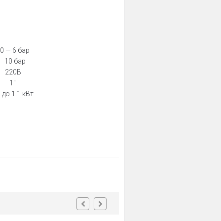
 — 6 бар
 10 бар
 220В
 1″
о 1.1 кВт