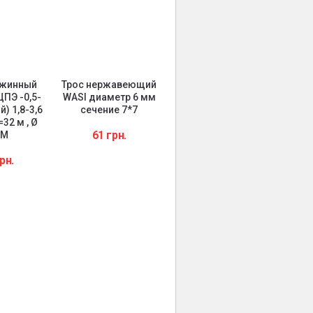
ажинный
Трос нержавеющий
ПЭ -0,5-
WASI диаметр 6 мм
й) 1,8-3,6
сечение 7*7
=32 м , Ø
61
грн.
ММ
Сетка галунного
На
рн.
плетения П72
Opt
к
630
грн.