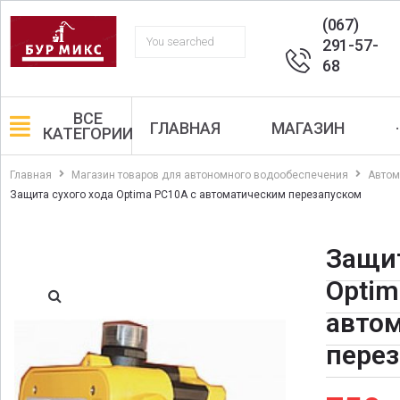
(067)
291-57-
68
ВСЕ
ГЛАВНАЯ
МАГАЗИН
·
КАТЕГОРИИ
Главная
Магазин товаров для автономного водообеспечения
Автом
Защита сухого хода Optima PC10A c автоматическим перезапуском
Защит
Optim
авто
пере