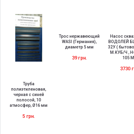
Трос нержавеющий
Насос скв
WASI (Германия),
ВОДОЛЕЙ БЦ
диаметр 5 мм
32У ( бытово
М.КУБ/Ч , H
39
грн.
105 
3730
г
Труба
полиэтиленовая,
черная с синей
полосой, 10
атмосфер, Ø16 мм
5
грн.