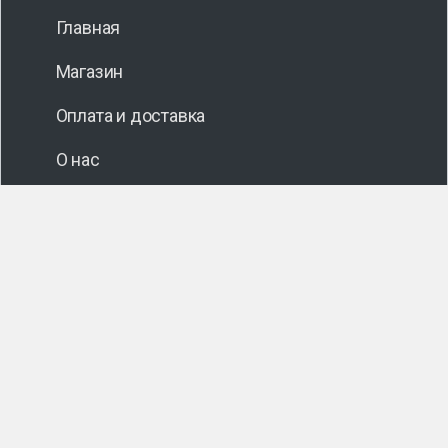
Главная
Магазин
Оплата и доставка
О нас
Блог
Категории товаров
Автоматика для водоснабжения
Буровой инструмент
Гидроаккумуляторы